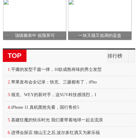
顶级腕表中 低预算可
一块又骚又低调的蓝盘
TOP
排行榜
1.
平庸的发型千篇一律，10款成熟有味的男士发型
2.
苹果发布会全记录：快充、三摄都有了，iPho
3.
领克、WEY的新对手，这SUV科技感强烈，1
4.
iPhone 11 真机图抢先看，国行售价5
5.
基建狂魔的快乐时光 我们要带着地球一起去流浪
6.
进博会探店:猫山王之后,波尔多红酒又为家乐福