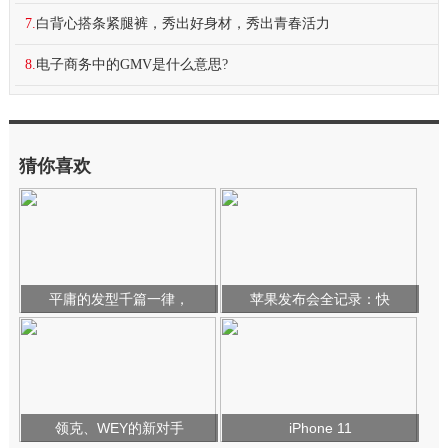
7.
白背心搭条紧腿裤，秀出好身材，秀出青春活力
8.
电子商务中的GMV是什么意思?
猜你喜欢
平庸的发型千篇一律，
苹果发布会全记录：快
领克、WEY的新对手
iPhone 11