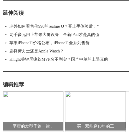
延伸阅读
老外如何看售价998的realme Q？开上手体验后：“
两千多元用上苹果大屏设备，全新iPad才是真的值
苹果iPhone11价格公布，iPhone11全系列售价
选择劳力士还是Apple Watch？
Knight关键局疲软MVP名不副实？国产中单的上限真的
编辑推荐
平庸的发型千篇一律，
买一双能穿10年的工