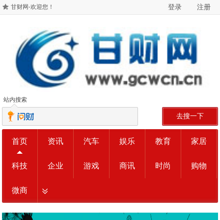
登录
注册
甘财网-欢迎您！
站内搜索
去搜一下
首页
资讯
汽车
娱乐
教育
家居
科技
企业
游戏
商讯
时尚
购物
微商