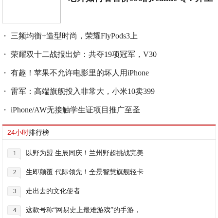
三频均衡+造型时尚，荣耀FlyPods3上
荣耀双十二战报出炉：共夺19项冠军，V30
有趣！苹果不允许电影里的坏人用iPhone
雷军：高端旗舰投入非常大，小米10卖399
iPhone/AW无接触学生证项目推广至圣
24小时
排行榜
以野为盟 生辰同庆！兰州野超挑战完美
1
生即颠覆 代际领先！全景智慧旗舰轻卡
2
走出去的文化使者
3
这款号称“网易史上最难游戏”的手游，
4