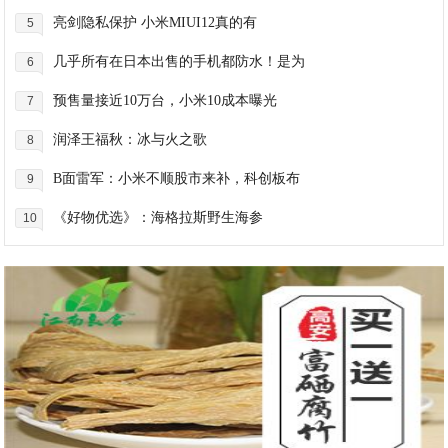
亮剑隐私保护 小米MIUI12真的有
5
几乎所有在日本出售的手机都防水！是为
6
预售量接近10万台，小米10成本曝光
7
润泽王福秋：冰与火之歌
8
B面雷军：小米不顺股市来补，科创板布
9
《好物优选》：海格拉斯野生海参
10