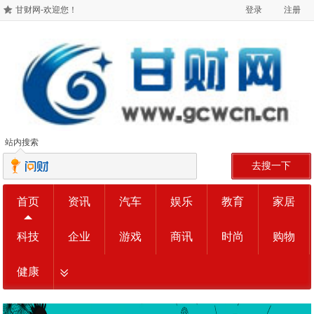
甘财网-欢迎您！
登录
注册
站内搜索
去搜一下
首页
资讯
汽车
娱乐
教育
家居
科技
企业
游戏
商讯
时尚
购物
健康