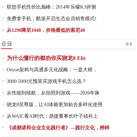
联想手机性价比巅峰：2014年乐檬K3评测
免费拿手机，酷派开启生态会员销售模式!
从1298降至1048，价格最低的索尼48
企业
更多
为什么懂行的都劝你买骁龙8 Elit
Oryon架构与高通多元化战略：一盘大棋，
3000-5000元预算买游戏手机怎么选？
从性能到续航，从拍照到游戏——2026年换
骁龙8至尊版，让AI体验更加贴合多样化使用
从WAIC看AI时代：鼎捷董事长叶子祯补上
《成都诺和企业文化践行者》—践行文化，榜样