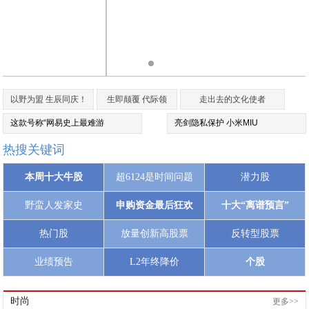
以野为盟 生辰同庆！
生即颠覆 代际领
走出去的文化使者
这款号称“网易史上最难游
亮剑隐私保护 小米MIU
热搜关键词
本周十大牛股
超6124是时间问题
潜力股
野蛮人发家史
申购资金最后狂欢
十大“离谱预言”
热门股
放量创新高股票
反转型股票
业绩预告
L2年终降价
个股
时尚
更多>>