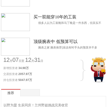
买一双能穿10年的工装
很多人以为工装靴和马丁靴是一件东西，但其实不
顶级腕表中 低预算可以
腕表之家 腕表推荐]虽说有时手头的预算并不多
12
07
12
31
月
日至
月
日
新增投资者:
34.98万
交易投资者:
2057.97万
持仓投资者:
5047.97万
推荐
以野为盟 生辰同庆！兰州野超挑战完美收官