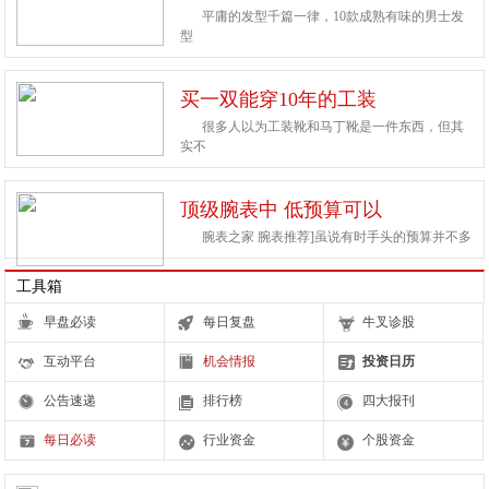
平庸的发型千篇一律，10款成熟有味的男士发
型
买一双能穿10年的工装
很多人以为工装靴和马丁靴是一件东西，但其
实不
顶级腕表中 低预算可以
腕表之家 腕表推荐]虽说有时手头的预算并不多
工具箱
早盘必读
每日复盘
牛叉诊股
互动平台
机会情报
投资日历
公告速递
排行榜
四大报刊
每日必读
行业资金
个股资金