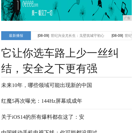
广告
最新播报
[08-09]
世纪兴业尤长生：戈壁筑城守初心
[08-09]
世纪
它让你选车路上少一丝纠
结，安全之下更有强
未来10年，哪些领域可能出现新的中国
红魔5再次曝光：144Hz屏幕或成年
关于iOS14的所有爆料都在这了：安
中国移动手机电视下线：你可能都没用过