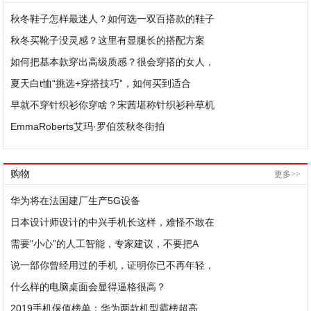
秋冬鞋子怎样最迷人？如何选一双百搭款的鞋子
秋冬买靴子没灵感？这里有显腿长的搭配方案
如何把基本款穿出高级质感？很会穿搭的女人，
夏天白t恤“挑选+穿搭技巧”，如何买到适合
早就不穿针织衫你穿啥？宋茜堪称针织衫种草机
EmmaRoberts艾玛·罗伯茨秋冬街拍
购物
更多>>
华为将在法国建厂生产5G设备
日本设计师设计的中兴手机长这样，难怪不敢在
需要“小心”的人工智能，专家建议，不要把A
说一部你曾经用过的手机，证明你已不再年轻，
什么样的电脑桌面会显得逼格很高？
2019手机保值榜单：华为两款机型霸榜超高