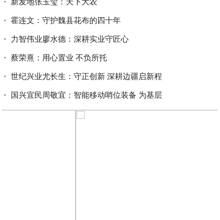
新发地张玉玺：天下大农
霍连文：守护魏县花布的四十年
力智伟业廖水德：深耕实业守匠心
蔡荣熹：用心置业 不负所托
世纪兴业尤长生：守正创新 深耕边疆启新程
国兴宜民周敬宜：智能移动哨位装备 为基层