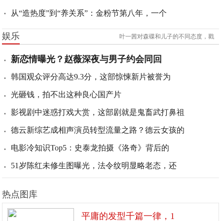
从“造热度”到“养关系”：金粉节第八年，一个
娱乐
叶一茜对森碟和儿子的不同态度，戳
新恋情曝光？赵薇深夜与男子约会同回
韩国观众评分高达9.3分，这部惊悚新片被誉为
光砸钱，拍不出这种良心国产片
影视剧中迷惑打戏大赏，这部剧就是鬼畜武打鼻祖
德云新综艺成相声演员转型流量之路？德云女孩的
电影冷知识Top5：史泰龙拍摄《洛奇》背后的
51岁陈红未修生图曝光，法令纹明显略老态，还
热点图库
平庸的发型千篇一律，1