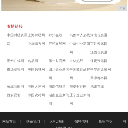
广告
友情链接
中国财经资讯
上海财经网
郴州在线
乌鲁木齐热线
河南信息港
网
中华南方网
产经在线网
中华企业新闻
百姓资讯网
网
江西信息港
湖州在线网
名品网
第一财商网
吉林热线
保定资讯网
市场观察网
中国韩城网
四川企业新闻
中国教育品牌
中华新金融网
网
网
天津都市网
长城商圈网
中国大苏网
湖南信息港
华夏财经网
池州在线
西安视窗
中国农村网
湖南企业新闻
辽宁企业新闻
网
网
网站首页
|
联系我们
|
XML地图
|
招聘信息
|
版权声明
|
网