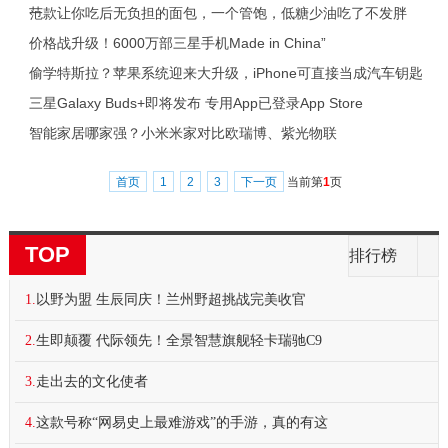
范
一款让你吃后无负担的面包，一个管饱，低糖少油吃了不发胖
价格战升级！6000万部三星手机Made in China”
偷学特斯拉？苹果系统迎来大升级，iPhone可直接当成汽车钥匙
三星Galaxy Buds+即将发布 专用App已登录App Store
智能家居哪家强？小米米家对比欧瑞博、紫光物联
首页
1
2
3
下一页
当前第
1
页
TOP
排行榜
1.
以野为盟 生辰同庆！兰州野超挑战完美收官
2.
生即颠覆 代际领先！全景智慧旗舰轻卡瑞驰C9
3.
走出去的文化使者
4.
这款号称“网易史上最难游戏”的手游，真的有这