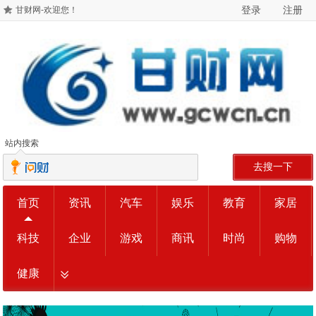
登录
注册
甘财网-欢迎您！
站内搜索
去搜一下
首页
资讯
汽车
娱乐
教育
家居
科技
企业
游戏
商讯
时尚
购物
健康