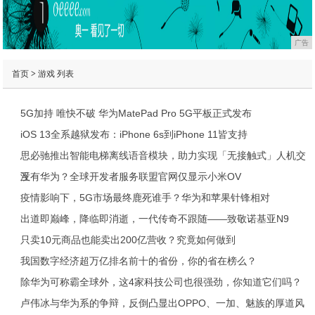
广告
首页
>
游戏
列表
5G加持 唯快不破 华为MatePad Pro 5G平板正式发布
iOS 13全系越狱发布：iPhone 6s到iPhone 11皆支持
思必驰推出智能电梯离线语音模块，助力实现「无接触式」人机交
互
没有华为？全球开发者服务联盟官网仅显示小米OV
疫情影响下，5G市场最终鹿死谁手？华为和苹果针锋相对
出道即巅峰，降临即消逝，一代传奇不跟随——致敬诺基亚N9
只卖10元商品也能卖出200亿营收？究竟如何做到
我国数字经济超万亿排名前十的省份，你的省在榜么？
除华为可称霸全球外，这4家科技公司也很强劲，你知道它们吗？
卢伟冰与华为系的争辩，反倒凸显出OPPO、一加、魅族的厚道风