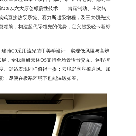
驰C9以六大原创颠覆性技术——雷霆制动、主动转
集成式直接热泵系统、赛力斯超级增程，及三大领先技
慧领航，构建起代际领先的优势，定义超级轻卡新标
。
瑞驰C9采用流光装甲美学设计，实现低风阻与高辨
慧双联屏，全栈自研云途OS支持全场景语音交互、远程控
度。舒适表现同样值得一提：云境舒享座椅通风、加
能，即便在极寒环境下也能温暖如春。