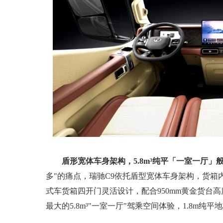
盾形宽体车身架构，5.8m³纯平「一室一厅」
多"的痛点，瑞驰C9依托盾型宽体车身架构，货箱内长宽高
式车货箱四开门灵活设计，配合950mm黄金货台
最大的5.8m³"一室一厅"驾乘空间体验，1.8m纯