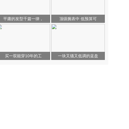
平庸的发型千篇一律，
顶级腕表中 低预算可
买一双能穿10年的工
一块又骚又低调的蓝盘