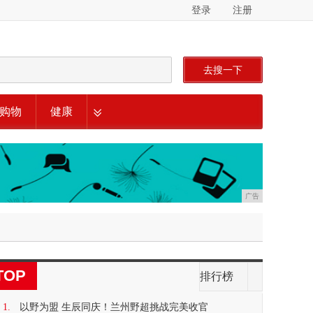
登录
注册
去搜一下
购物
健康
广告
TOP
排行榜
1.
以野为盟 生辰同庆！兰州野超挑战完美收官