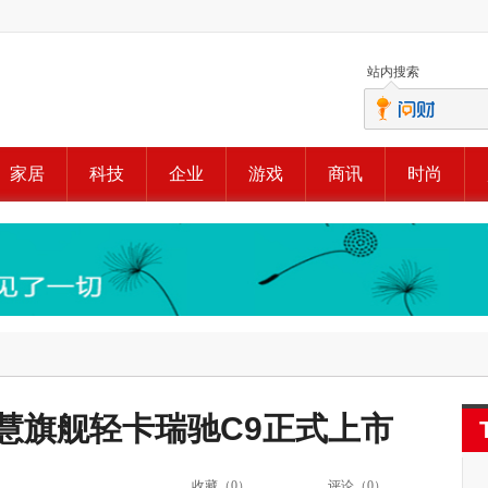
站内搜索
家居
科技
企业
游戏
商讯
时尚
慧旗舰轻卡瑞驰C9正式上市
收藏（
0
）
评论（
0
）