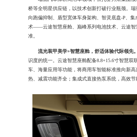
桥等全明星供应链，以技术创新打破行业瓶颈。瑞
向跑偏抑制、盾型宽体车身架构、智灵底盘-P、
术——云途智慧座舱、巅峰系列电池技术、云途智
准。
流光装甲美学+智慧座舱，舒适体验代际领先
识度的统一。云途智慧座舱配备8.8+15.6寸智
车、海量应用等功能，将商用车智能标准推向新高
热、减震功能齐全；集成式直接热泵系统，高效节