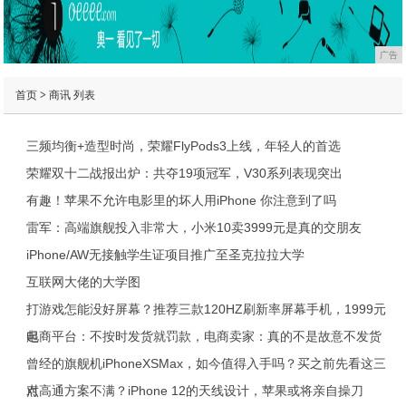
广告
首页
>
商讯
列表
三频均衡+造型时尚，荣耀FlyPods3上线，年轻人的首选
荣耀双十二战报出炉：共夺19项冠军，V30系列表现突出
有趣！苹果不允许电影里的坏人用iPhone 你注意到了吗
雷军：高端旗舰投入非常大，小米10卖3999元是真的交朋友
iPhone/AW无接触学生证项目推广至圣克拉拉大学
互联网大佬的大学图
打游戏怎能没好屏幕？推荐三款120HZ刷新率屏幕手机，1999元
起
电商平台：不按时发货就罚款，电商卖家：真的不是故意不发货
曾经的旗舰机iPhoneXSMax，如今值得入手吗？买之前先看这三
点
对高通方案不满？iPhone 12的天线设计，苹果或将亲自操刀