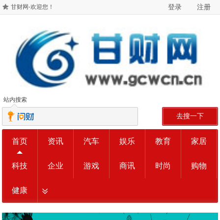
登录
注册
甘财网-欢迎您！
站内搜索
去搜一下
首页
资讯
汽车
娱乐
教育
家居
科技
企业
游戏
商讯
时尚
购物
健康