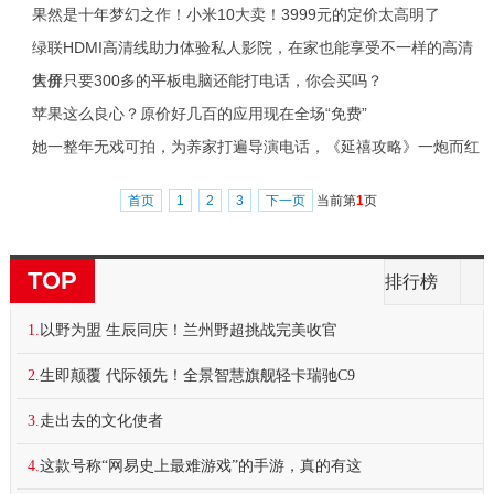
果然是十年梦幻之作！小米10大卖！3999元的定价太高明了
绿联HDMI高清线助力体验私人影院，在家也能享受不一样的高清
大屏
售价只要300多的平板电脑还能打电话，你会买吗？
苹果这么良心？原价好几百的应用现在全场“免费”
她一整年无戏可拍，为养家打遍导演电话，《延禧攻略》一炮而红
首页
1
2
3
下一页
当前第
1
页
TOP
排行榜
1.
以野为盟 生辰同庆！兰州野超挑战完美收官
2.
生即颠覆 代际领先！全景智慧旗舰轻卡瑞驰C9
3.
走出去的文化使者
4.
这款号称“网易史上最难游戏”的手游，真的有这