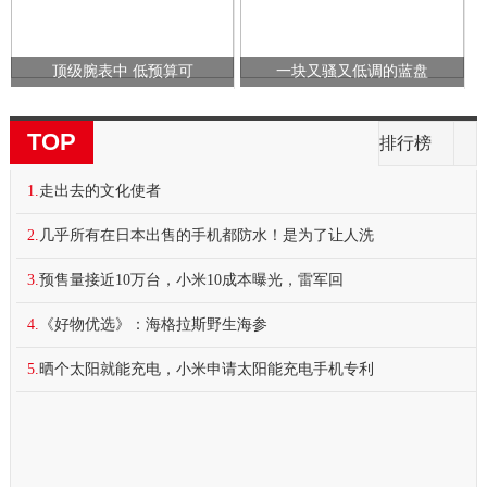
顶级腕表中 低预算可
一块又骚又低调的蓝盘
TOP
排行榜
1.
走出去的文化使者
2.
几乎所有在日本出售的手机都防水！是为了让人洗
3.
预售量接近10万台，小米10成本曝光，雷军回
4.
《好物优选》：海格拉斯野生海参
5.
晒个太阳就能充电，小米申请太阳能充电手机专利