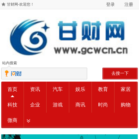
登录
注册
甘财网-欢迎您！
站内搜索
去搜一下
首页
资讯
汽车
娱乐
教育
家居
科技
企业
游戏
商讯
时尚
购物
微商