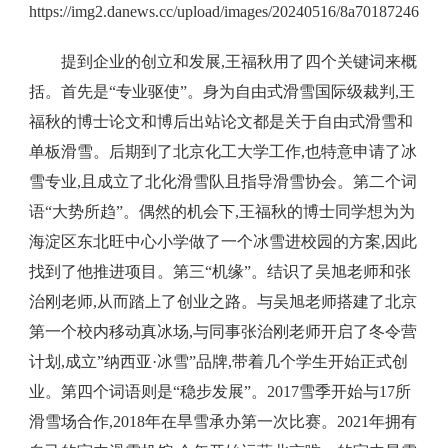
提到企业的创立和发展,王福秋用了四个关键词来概
括。首先是“专业驱使”。身为自由式滑雪国际级裁判,王
福秋的博士论文和博后出站论文都是关于自由式滑雪和
单板滑雪。后期到了北京化工大学工作,也特意申请了冰
雪专业,且成立了北化滑雪队且指导滑雪协会。第二个词
语“大势所趋”。偶然的机会下,王福秋的博士同学想为为
海淀区东北旺中心小学做了一个冰雪进校园的方案,因此
找到了他推进项目。第三“机缘”。结识了吴旭老师和张
治刚老师,从而踏上了创业之路。与吴旭老师搭建了北京
第一个校内移动真冰场,与同事张治刚老师开启了冬令营
计划,成立”纳西亚·冰雪”品牌,带着几个学生开始正式创
业。第四个词语则是“稳步发展”。2017雪季开始与17所
滑雪场合作,2018年在旱雪承办第一次比赛。2021年拥有