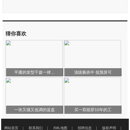
猜你喜欢
平庸的发型千篇一律，
顶级腕表中 低预算可
一块又骚又低调的蓝盘
买一双能穿10年的工
网站首页
|
联系我们
|
XML地图
|
招聘信息
|
版权声明
|