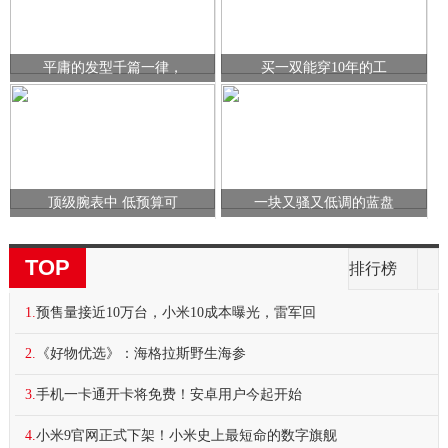
平庸的发型千篇一律，
买一双能穿10年的工
顶级腕表中 低预算可
一块又骚又低调的蓝盘
TOP
排行榜
1.
预售量接近10万台，小米10成本曝光，雷军回
2.
《好物优选》：海格拉斯野生海参
3.
手机一卡通开卡将免费！安卓用户今起开始
4.
小米9官网正式下架！小米史上最短命的数字旗舰