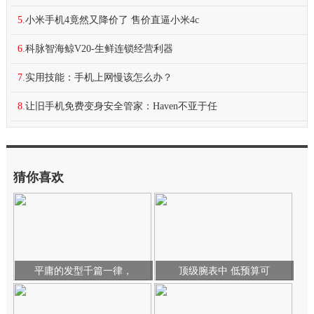
5.
小米手机4竟然又降价了 售价直逼小米4c
6.
科脉智海鲸V20-生鲜连锁经营利器
7.
实用技能：手机上网慢该怎么办？
8.
让旧手机免费变身安全管家：Haven不亚于任
猜你喜欢
平庸的发型千篇一律，
顶级腕表中 低预算可