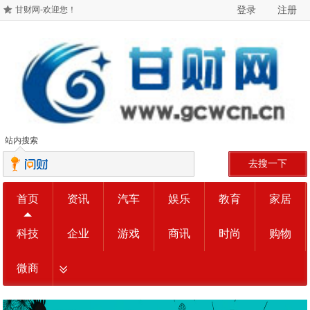
登录
注册
甘财网-欢迎您！
站内搜索
去搜一下
首页
资讯
汽车
娱乐
教育
家居
科技
企业
游戏
商讯
时尚
购物
微商