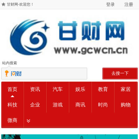
登录
注册
甘财网-欢迎您！
站内搜索
去搜一下
首页
资讯
汽车
娱乐
教育
家居
科技
企业
游戏
商讯
时尚
购物
微商