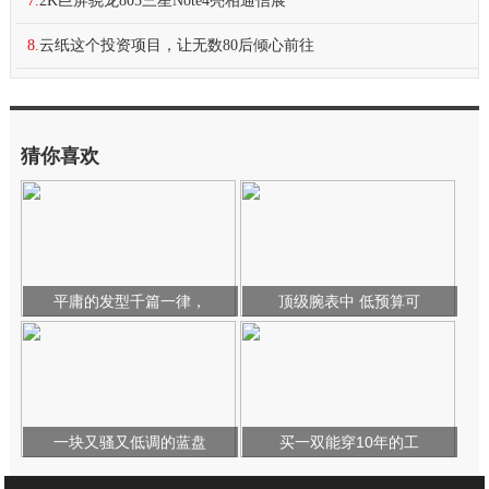
7.
2K巨屏骁龙805三星Note4亮相通信展
8.
云纸这个投资项目，让无数80后倾心前往
猜你喜欢
平庸的发型千篇一律，
顶级腕表中 低预算可
一块又骚又低调的蓝盘
买一双能穿10年的工