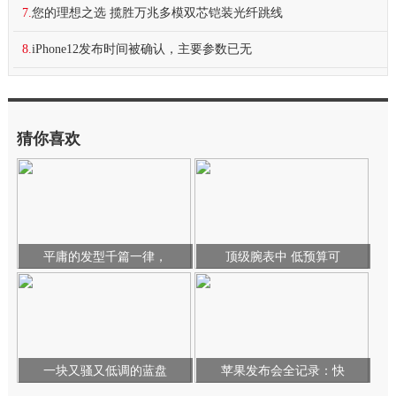
7.
您的理想之选 揽胜万兆多模双芯铠装光纤跳线
8.
iPhone12发布时间被确认，主要参数已无
猜你喜欢
平庸的发型千篇一律，
顶级腕表中 低预算可
一块又骚又低调的蓝盘
苹果发布会全记录：快