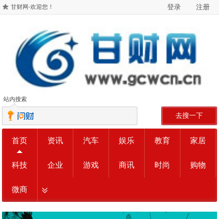
登录
注册
甘财网-欢迎您！
站内搜索
去搜一下
首页
资讯
汽车
娱乐
教育
家居
科技
企业
游戏
商讯
时尚
购物
微商