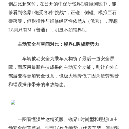
钢占比超50%，在公开的中保研锐界L碰撞测试中，能
够看到锐界L饱受各种“挑战”，正碰、侧碰、模拟巨石
砸落等，但耐撞性与维修经济性依然A（优秀），理想
L8则只有M（普通），明显不如锐界L。
主动安全与空间对比：锐界L叫板新势力
车辆被动安全为乘车人构筑了最后一道安全屏
障，而应用最新科技成果的主动安全功能，则让户外自
驾游变得更加安全惬意，也极大地降低了因为疲劳驾驶
和错误操作带来的事故隐患。
一图看懂汉兰达精英版、锐界L时尚型和理想L8主
动安全配置差异。理想L8作为新势力代表车型，智能驾