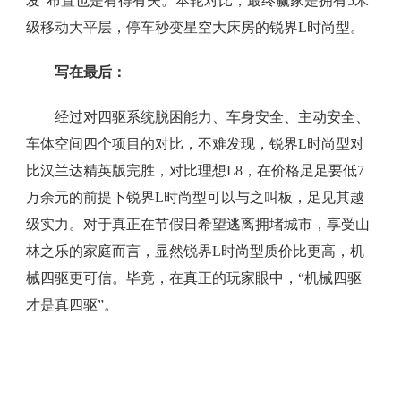
发”布置也是有得有失。本轮对比，最终赢家是拥有5米
级移动大平层，停车秒变星空大床房的锐界L时尚型。
写在最后：
经过对四驱系统脱困能力、车身安全、主动安全、
车体空间四个项目的对比，不难发现，锐界L时尚型对
比汉兰达精英版完胜，对比理想L8，在价格足足要低7
万余元的前提下锐界L时尚型可以与之叫板，足见其越
级实力。对于真正在节假日希望逃离拥堵城市，享受山
林之乐的家庭而言，显然锐界L时尚型质价比更高，机
械四驱更可信。毕竟，在真正的玩家眼中，“机械四驱
才是真四驱”。