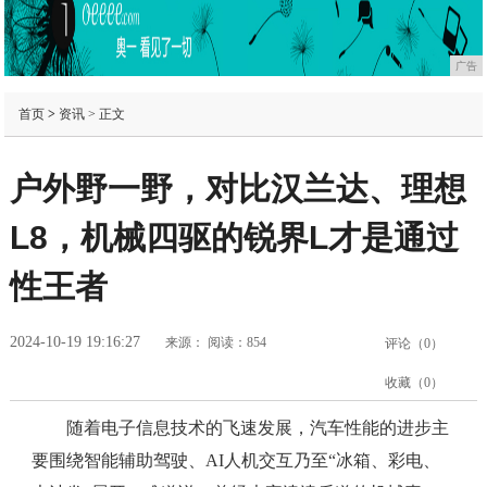
广告
首页
>
资讯
> 正文
户外野一野，对比汉兰达、理想
L8，机械四驱的锐界L才是通过
性王者
2024-10-19 19:16:27
来源：
阅读：854
评论（
0
）
收藏（
0
）
随着电子信息技术的飞速发展，汽车性能的进步主
要围绕智能辅助驾驶、AI人机交互乃至“冰箱、彩电、