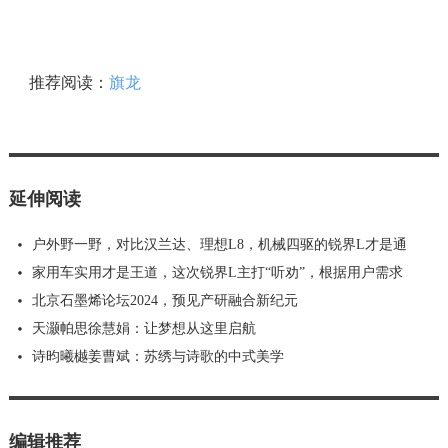
推荐阅读：
旗龙
延伸阅读
户外野一野，对比汉兰达、理想L8，机械四驱的锐界L才是通
家用车实用才是王道，这次锐界L主打“听劝”，根据用户需求
北京石墨烯论坛2024，预见产研融合新纪元
天灏帕思徐慧娟：让梦想从这里启航
诗昀曦樾姜曹斌：苏绣与诗歌的中式美学
编辑推荐