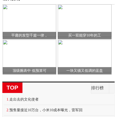
平庸的发型千篇一律，
买一双能穿10年的工
顶级腕表中 低预算可
一块又骚又低调的蓝盘
TOP
排行榜
1.
走出去的文化使者
2.
预售量接近10万台，小米10成本曝光，雷军回