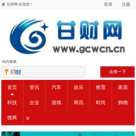
登录
注册
甘财网-欢迎您！
站内搜索
去搜一下
首页
资讯
汽车
娱乐
教育
家居
科技
企业
游戏
商讯
时尚
购物
微商