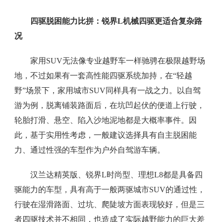
四驱脱困能力比拼：锐界L机械四驱更适合复杂路
况
家用SUV无法像专业越野车一样驰骋在极限越野场
地，不过如果有一套高性能四驱系统加持，在“轻越
野”场景下，家用城市SUV同样具有一战之力。以自驾
游为例，脱离铺装路面后，在坑凹起伏的便道上行驶，
轮胎打滑、悬空、陷入沙地泥地都是大概率事件。因
此，基于实用性考虑，一般建议选择具有自主脱困能
力、通过性强的车型作为户外自驾游车辆。
汉兰达精英版、锐界L时尚型、理想L8都是具备四
驱能力的车型，具有高于一般两驱城市SUV的通过性，
行驶在湿滑路面、过坑、爬陡坡方面表现较好，但是三
者四驱技术并不相同，也造成了实际越野能力的巨大差