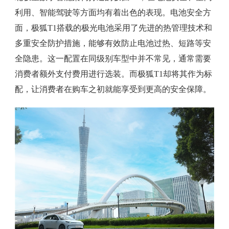
利用、智能驾驶等方面均有着出色的表现。电池安全方
面，极狐T1搭载的极光电池采用了先进的热管理技术和
多重安全防护措施，能够有效防止电池过热、短路等安
全隐患。这一配置在同级别车型中并不常见，通常需要
消费者额外支付费用进行选装。而极狐T1却将其作为标
配，让消费者在购车之初就能享受到更高的安全保障。