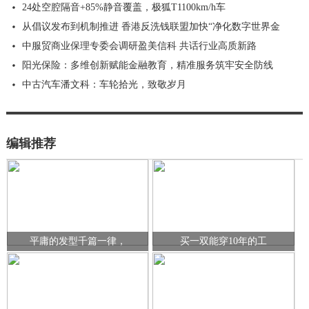
24处空腔隔音+85%静音覆盖，极狐T1100km/h车
从倡议发布到机制推进 香港反洗钱联盟加快“净化数字世界金
中服贸商业保理专委会调研盈美信科 共话行业高质新路
阳光保险：多维创新赋能金融教育，精准服务筑牢安全防线
中古汽车潘文科：车轮拾光，致敬岁月
编辑推荐
平庸的发型千篇一律，
买一双能穿10年的工