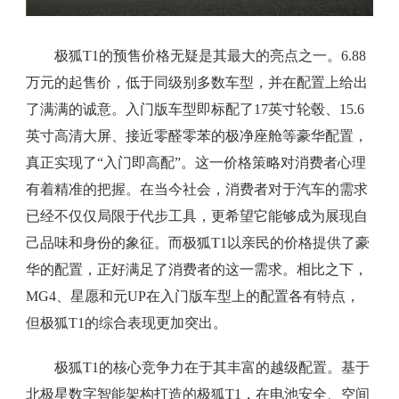
极狐T1的预售价格无疑是其最大的亮点之一。6.88
万元的起售价，低于同级别多数车型，并在配置上给出
了满满的诚意。入门版车型即标配了17英寸轮毂、15.6
英寸高清大屏、接近零醛零苯的极净座舱等豪华配置，
真正实现了“入门即高配”。这一价格策略对消费者心理
有着精准的把握。在当今社会，消费者对于汽车的需求
已经不仅仅局限于代步工具，更希望它能够成为展现自
己品味和身份的象征。而极狐T1以亲民的价格提供了豪
华的配置，正好满足了消费者的这一需求。相比之下，
MG4、星愿和元UP在入门版车型上的配置各有特点，
但极狐T1的综合表现更加突出。
极狐T1的核心竞争力在于其丰富的越级配置。基于
北极星数字智能架构打造的极狐T1，在电池安全、空间