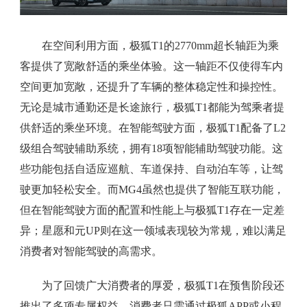
在空间利用方面，极狐T1的2770mm超长轴距为乘
客提供了宽敞舒适的乘坐体验。这一轴距不仅使得车内
空间更加宽敞，还提升了车辆的整体稳定性和操控性。
无论是城市通勤还是长途旅行，极狐T1都能为驾乘者提
供舒适的乘坐环境。在智能驾驶方面，极狐T1配备了L2
级组合驾驶辅助系统，拥有18项智能辅助驾驶功能。这
些功能包括自适应巡航、车道保持、自动泊车等，让驾
驶更加轻松安全。而MG4虽然也提供了智能互联功能，
但在智能驾驶方面的配置和性能上与极狐T1存在一定差
异；星愿和元UP则在这一领域表现较为常规，难以满足
消费者对智能驾驶的高需求。
为了回馈广大消费者的厚爱，极狐T1在预售阶段还
推出了多项专属权益。消费者只需通过极狐APP或小程