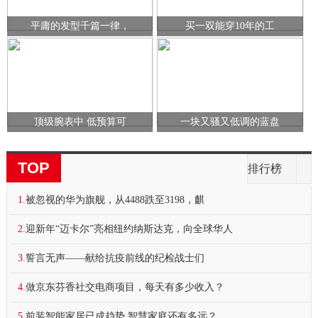
平庸的发型千篇一律，
买一双能穿10年的工
顶级腕表中 低预算可
一块又骚又低调的蓝盘
TOP
排行榜
1.
被忽视的华为旗舰，从4488跌至3198，麒
2.
迎新年“迈卡尔”亮相纽约纳斯达克，向全球华人
3.
誓言无声——献给抗疫前线的纪检战士们
4.
做京东芬香社交电商项目，每天有多少收入？
5.
前装智能家居已成趋势 智慧家庭还有多远？