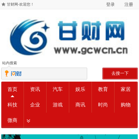
登录
注册
甘财网-欢迎您！
站内搜索
去搜一下
首页
资讯
汽车
娱乐
教育
家居
科技
企业
游戏
商讯
时尚
购物
微商