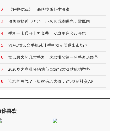
2.
《好物优选》：海格拉斯野生海参
3.
预售量接近10万台，小米10成本曝光，雷军回
4.
手机一卡通开卡将免费！安卓用户今起开始
5.
VIVO微云台手机或让手机稳定器退出市场？
6.
盘点最火的几大手游，这款排名第一的手游历经革
7.
2020华为商业分销地市百城行武汉站成功举办
8.
谁给的勇气？叫板微信老大哥，这3款新社交AP
猜你喜欢