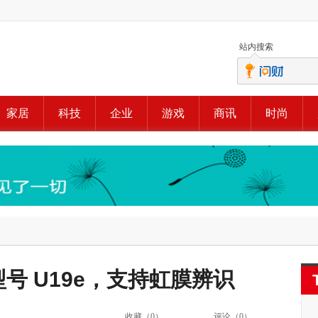
站内搜索
家居
科技
企业
游戏
商讯
时尚
！型号 U19e，支持虹膜辨识
收藏（
0
）
评论（
0
）