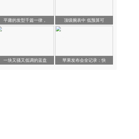
平庸的发型千篇一律，
顶级腕表中 低预算可
一块又骚又低调的蓝盘
苹果发布会全记录：快