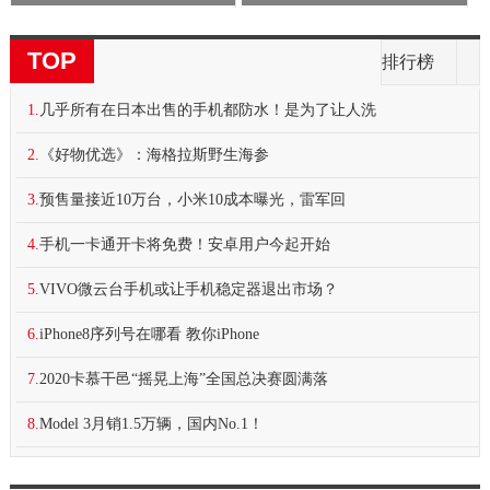
TOP
排行榜
1.
几乎所有在日本出售的手机都防水！是为了让人洗
2.
《好物优选》：海格拉斯野生海参
3.
预售量接近10万台，小米10成本曝光，雷军回
4.
手机一卡通开卡将免费！安卓用户今起开始
5.
VIVO微云台手机或让手机稳定器退出市场？
6.
iPhone8序列号在哪看 教你iPhone
7.
2020卡慕干邑“摇晃上海”全国总决赛圆满落
8.
Model 3月销1.5万辆，国内No.1！