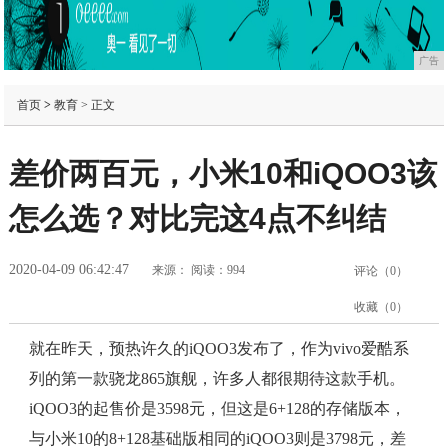
广告
首页
>
教育
> 正文
差价两百元，小米10和iQOO3该
怎么选？对比完这4点不纠结
2020-04-09 06:42:47
来源：
阅读：994
评论（
0
）
收藏（
0
）
就在昨天，预热许久的iQOO3发布了，作为vivo爱酷系
列的第一款骁龙865旗舰，许多人都很期待这款手机。
iQOO3的起售价是3598元，但这是6+128的存储版本，
与小米10的8+128基础版相同的iQOO3则是3798元，差