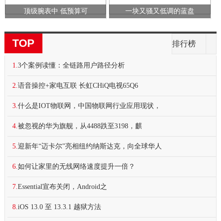
顶级腕表中 低预算可
一块又骚又低调的蓝盘
TOP
排行榜
1.
3个案例读懂：全链路用户路径分析
2.
语音操控+家电互联 长虹CHiQ电视65Q6
3.
什么是IOT物联网，中国物联网行业应用现状，
4.
被忽视的华为旗舰，从4488跌至3198，麒
5.
迎新年“迈卡尔”亮相纽约纳斯达克，向全球华人
6.
如何让家里的无线网络速度提升一倍？
7.
Essential宣布关闭，Android之
8.
iOS 13.0 至 13.3.1 越狱方法