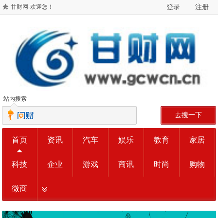
登录
注册
甘财网-欢迎您！
站内搜索
去搜一下
首页
资讯
汽车
娱乐
教育
家居
科技
企业
游戏
商讯
时尚
购物
微商