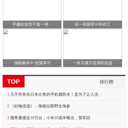
平庸的发型千篇一律，
买一双能穿10年的工
顶级腕表中 低预算可
一块又骚又低调的蓝盘
TOP
排行榜
1.
几乎所有在日本出售的手机都防水！是为了让人洗
2.
《好物优选》：海格拉斯野生海参
3.
预售量接近10万台，小米10成本曝光，雷军回