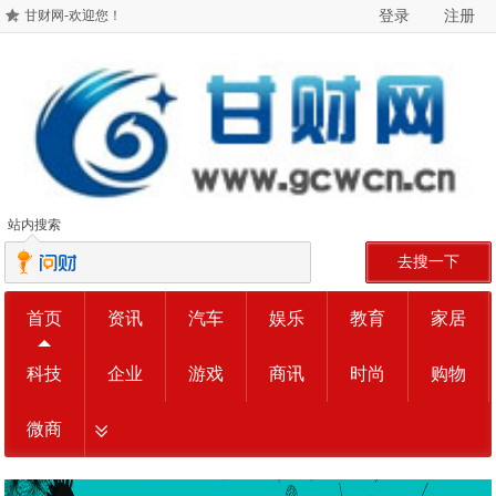
登录
注册
甘财网-欢迎您！
站内搜索
去搜一下
首页
资讯
汽车
娱乐
教育
家居
科技
企业
游戏
商讯
时尚
购物
微商