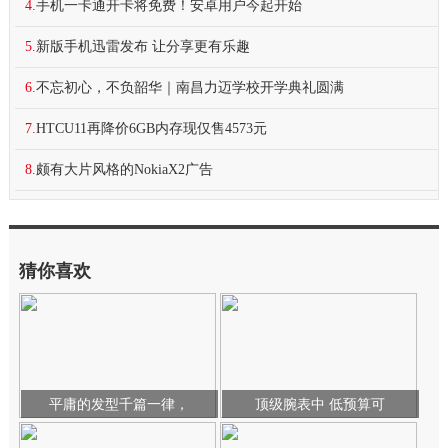
4.
手机一卡通开卡将免费！安卓用户今起开始
5.
新版手机迅雷发布 让分享更有乐趣
6.
不忘初心，不负韶华｜南昌力迈学校开学典礼圆满
7.
HTCU11再降价6GB内存现仅售4573元
8.
颇有大片风格的NokiaX2广告
猜你喜欢
平庸的发型千篇一律，
顶级腕表中 低预算可