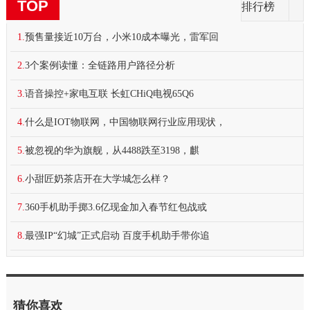
TOP
排行榜
1.
预售量接近10万台，小米10成本曝光，雷军回
2.
3个案例读懂：全链路用户路径分析
3.
语音操控+家电互联 长虹CHiQ电视65Q6
4.
什么是IOT物联网，中国物联网行业应用现状，
5.
被忽视的华为旗舰，从4488跌至3198，麒
6.
小甜匠奶茶店开在大学城怎么样？
7.
360手机助手掷3.6亿现金加入春节红包战或
8.
最强IP“幻城”正式启动 百度手机助手带你追
猜你喜欢