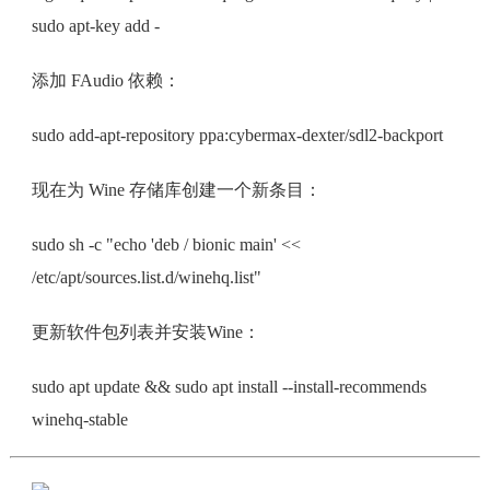
sudo apt-key add -
添加 FAudio 依赖：
sudo add-apt-repository ppa:cybermax-dexter/sdl2-backport
现在为 Wine 存储库创建一个新条目：
sudo sh -c "echo 'deb / bionic main' <<
/etc/apt/sources.list.d/winehq.list"
更新软件包列表并安装Wine：
sudo apt update && sudo apt install --install-recommends
winehq-stable