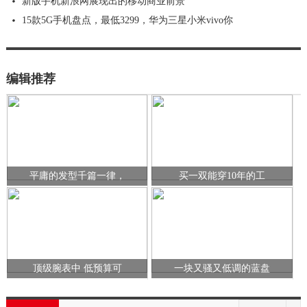
新版手机新浪网展现出的移动商业前景
15款5G手机盘点，最低3299，华为三星小米vivo你
编辑推荐
平庸的发型千篇一律，
买一双能穿10年的工
顶级腕表中 低预算可
一块又骚又低调的蓝盘