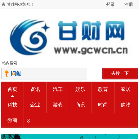
登录
注册
甘财网-欢迎您！
站内搜索
去搜一下
首页
资讯
汽车
娱乐
教育
家居
科技
企业
游戏
商讯
时尚
购物
微商