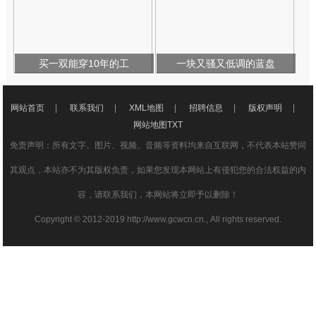
买一双能穿10年的工
一块又骚又低调的蓝盘
网站首页
|
联系我们
|
XML地图
|
招聘信息
|
版权声明
|
网站地图
TXT
免责声明：所有文字、图片、视频、音频等资料均来自互联网，不代表本站赞同
其观点，本站亦不为其版权负责，如果您发现本网站上有侵犯您的合法权益的内
容，请联系我们，本网站将立即予以删除！
Copyright © 2012-2019 http://www.gcwcn.cn., All rights reserved.