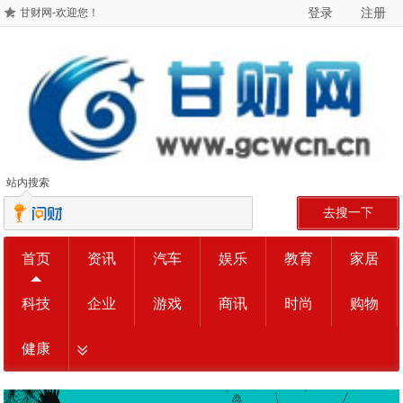
登录
注册
甘财网-欢迎您！
站内搜索
去搜一下
首页
资讯
汽车
娱乐
教育
家居
科技
企业
游戏
商讯
时尚
购物
健康