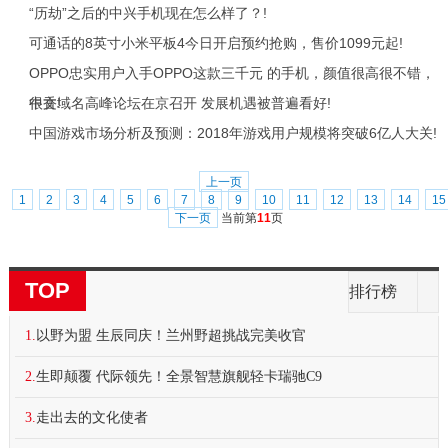
“历劫”之后的中兴手机现在怎么样了？!
可通话的8英寸小米平板4今日开启预约抢购，售价1099元起!
OPPO忠实用户入手OPPO这款三千元 的手机，颜值很高很不错，
很香!
中文域名高峰论坛在京召开 发展机遇被普遍看好!
中国游戏市场分析及预测：2018年游戏用户规模将突破6亿人大关!
上一页
1
2
3
4
5
6
7
8
9
10
11
12
13
14
15
下一页
当前第
11
页
TOP
排行榜
1.
以野为盟 生辰同庆！兰州野超挑战完美收官
2.
生即颠覆 代际领先！全景智慧旗舰轻卡瑞驰C9
3.
走出去的文化使者