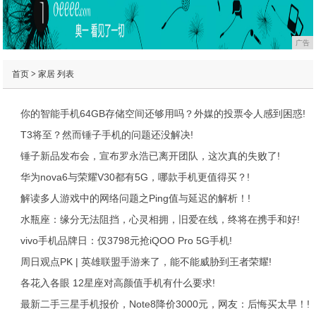
广告
首页
>
家居
列表
你的智能手机64GB存储空间还够用吗？外媒的投票令人感到困惑!
T3将至？然而锤子手机的问题还没解决!
锤子新品发布会，宣布罗永浩已离开团队，这次真的失败了!
华为nova6与荣耀V30都有5G，哪款手机更值得买？!
解读多人游戏中的网络问题之Ping值与延迟的解析！!
水瓶座：缘分无法阻挡，心灵相拥，旧爱在线，终将在携手和好!
vivo手机品牌日：仅3798元抢iQOO Pro 5G手机!
周日观点PK | 英雄联盟手游来了，能不能威胁到王者荣耀!
各花入各眼 12星座对高颜值手机有什么要求!
最新二手三星手机报价，Note8降价3000元，网友：后悔买太早！!