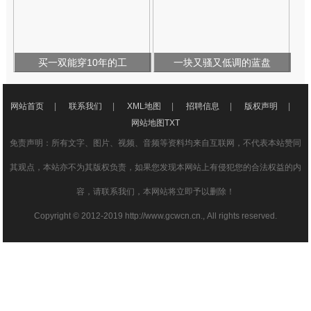
买一双能穿10年的工
一块又骚又低调的蓝盘
网站首页
|
联系我们
|
XML地图
|
招聘信息
|
版权声明
|
网站地图
TXT
免责声明：所有文字、图片、视频、音频等资料均来自互联网，不代表本站赞同
其观点，本站亦不为其版权负责，如果您发现本网站上有侵犯您的合法权益的内
容，请联系我们，本网站将立即予以删除！
Copyright © 2012-2019 http://www.gcwcn.cn., All rights reserved.