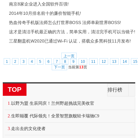
南京8家企业进入全国软件百强!
2014年10月排名前十的廉价智能手机!
热血传奇手机版法师怎么打世界BOSS 法师单刷世界BOSS!
这才是清洁手机最正确的方法，简单实用，清洁完手机可以当镜子!
三星翻盖机W2020已通过Wi-Fi 认证，搭载众多黑科技11月发布!
上一页
1
2
3
4
5
6
7
8
9
10
11
12
13
14
15
下一页
当前第
13
页
TOP
排行榜
1.
以野为盟 生辰同庆！兰州野超挑战完美收官
2.
生即颠覆 代际领先！全景智慧旗舰轻卡瑞驰C9
3.
走出去的文化使者