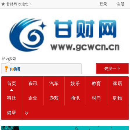
登录
注册
甘财网-欢迎您！
站内搜索
去搜一下
首页
资讯
汽车
娱乐
教育
家居
科技
企业
游戏
商讯
时尚
购物
健康