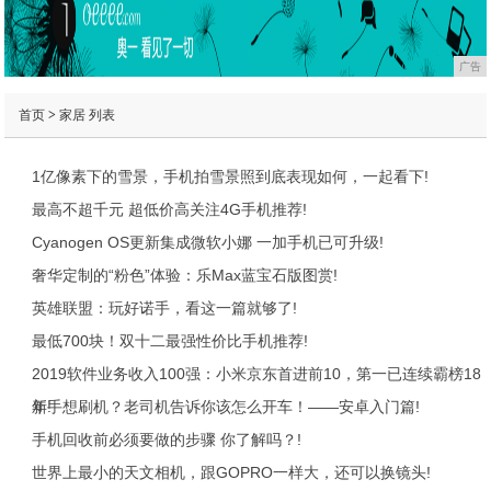
广告
首页
>
家居
列表
1亿像素下的雪景，手机拍雪景照到底表现如何，一起看下!
最高不超千元 超低价高关注4G手机推荐!
Cyanogen OS更新集成微软小娜 一加手机已可升级!
奢华定制的“粉色”体验：乐Max蓝宝石版图赏!
英雄联盟：玩好诺手，看这一篇就够了!
最低700块！双十二最强性价比手机推荐!
2019软件业务收入100强：小米京东首进前10，第一已连续霸榜18
年!
新手想刷机？老司机告诉你该怎么开车！——安卓入门篇!
手机回收前必须要做的步骤 你了解吗？!
世界上最小的天文相机，跟GOPRO一样大，还可以换镜头!