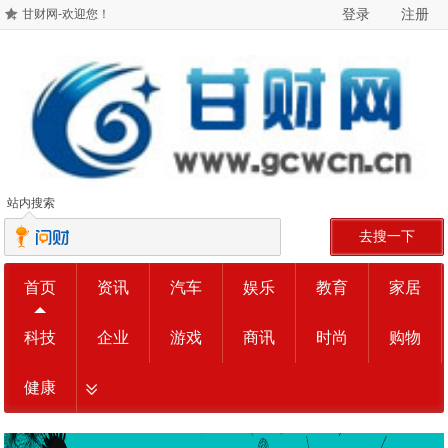
登录
注册
甘财网-欢迎您！
站内搜索
去搜一下
首页
资讯
汽车
娱乐
教育
家居
科技
企业
游戏
商讯
时尚
购物
健康