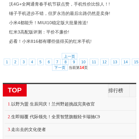
沃4G+全网通青春手机节获点赞，手机性价比惊人！!
锤子手机进步不错，但罗永浩的最后出路仍然是卖身!
小米4都能升！MIUI10稳定版大批量推送!
红米3高配版评测：平价不廉价!
必看！小米816都有哪些值得买的红米手机!
上一页
1
2
3
4
5
6
7
8
9
10
11
12
13
14
15
下一页
当前第
14
页
TOP
排行榜
1.
以野为盟 生辰同庆！兰州野超挑战完美收官
2.
生即颠覆 代际领先！全景智慧旗舰轻卡瑞驰C9
3.
走出去的文化使者