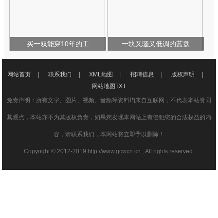
买一双能穿10年的工
一块又骚又低调的蓝盘
网站首页
|
联系我们
|
XML地图
|
招聘信息
|
版权声明
|
网站地图
TXT
免责声明：所有文字、图片、视频、音频等资料均来自互联网，不代表本站赞同
其观点，本站亦不为其版权负责，如果您发现本网站上有侵犯您的合法权益的内
容，请联系我们，本网站将立即予以删除！
Copyright © 2012-2019 http://www.gcwcn.cn., All rights reserved.