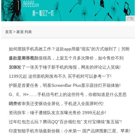
广告
首页
>
家居
列表
如何摆脱手机高效工作？这款app用最“现实”的方式做到了｜另附
多款应用推荐!
这款坚果手机颜值很高，上架五个月多次降价，如今售价不到
1000!
京东发了一张关于锤子新手机的海报，网友的评论让人笑疯!
1199元起 这些新机刚发布不久 买手机时可以参考一下!
护眼是首要任务，明基ScreenBar Plus显示器挂灯开箱体验!
G、E、H+……手机信号栏上的这些符号，你都知道是什么意思
吗？!
消费者审美迁变驱动全屏化，手机进入全面屏时代!
资讯快车：锤子遭猪队友京东曝光售价 2999元起步!
过年红包怎么玩？腾讯QQ“百步领红包” 支付宝继续“集五福”!
印度智能手机市场最新份额：小米第一 国产品牌围剿三星、苹果!