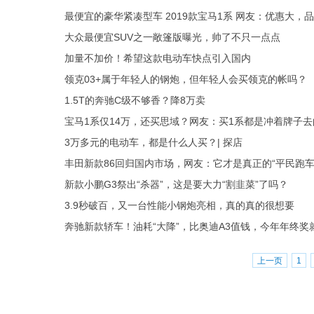
最便宜的豪华紧凑型车 2019款宝马1系 网友：优惠大，
大众最便宜SUV之一敞篷版曝光，帅了不只一点点
加量不加价！希望这款电动车快点引入国内
领克03+属于年轻人的钢炮，但年轻人会买领克的帐吗？
1.5T的奔驰C级不够香？降8万卖
宝马1系仅14万，还买思域？网友：买1系都是冲着牌子去
3万多元的电动车，都是什么人买？| 探店
丰田新款86回归国内市场，网友：它才是真正的“平民跑车
新款小鹏G3祭出“杀器”，这是要大力“割韭菜”了吗？
3.9秒破百，又一台性能小钢炮亮相，真的真的很想要
奔驰新款轿车！油耗“大降”，比奥迪A3值钱，今年年终奖
上一页
1