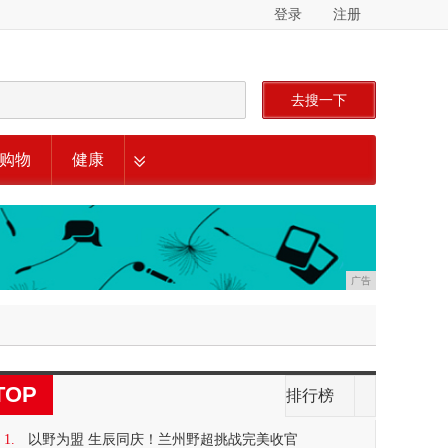
登录
注册
去搜一下
购物
健康
广告
TOP
排行榜
1.
以野为盟 生辰同庆！兰州野超挑战完美收官