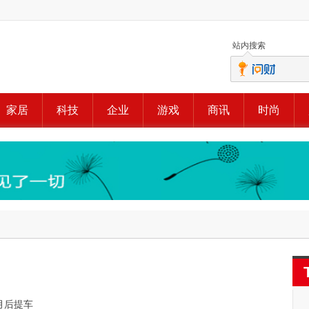
站内搜索
家居
科技
企业
游戏
商讯
时尚
月后提车