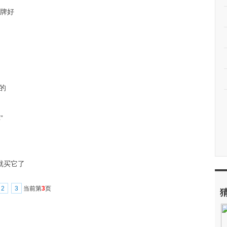
品牌好
的
”
就买它了
2
3
当前第
3
页