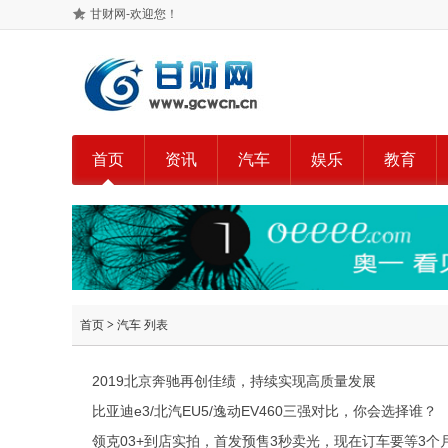
甘财网-欢迎您！
首页
资讯
汽车
娱乐
教育
首页
>
汽车
列表
2019北京奔驰再创佳绩，持续实现高质量发展
比亚迪e3/北汽EU5/逸动EV460三强对比，你会选择谁？
领克03+到店实拍，首发预售3秒卖光，现在订车要等3个